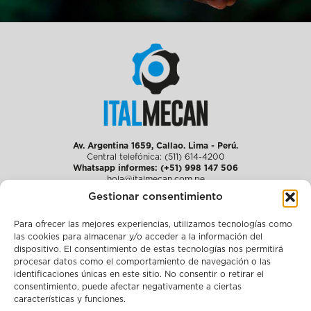
Av. Argentina 1659, Callao. Lima - Perú.
Central telefónica: (511) 614-4200
Whatsapp informes: (+51) 998 147 506
hola@italmecan.com.pe
Gestionar consentimiento
Para ofrecer las mejores experiencias, utilizamos tecnologías como
Quiénes somos
las cookies para almacenar y/o acceder a la información del
Soluciones integrales
dispositivo. El consentimiento de estas tecnologías nos permitirá
Media
procesar datos como el comportamiento de navegación o las
Únete a nosotros
Sostenibilidad
identificaciones únicas en este sitio. No consentir o retirar el
Cumplimiento
consentimiento, puede afectar negativamente a ciertas
Contacto
características y funciones.