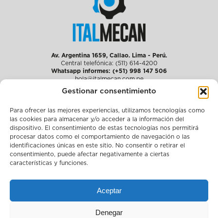
Av. Argentina 1659, Callao. Lima - Perú.
Central telefónica: (511) 614-4200
Whatsapp informes: (+51) 998 147 506
hola@italmecan.com.pe
Gestionar consentimiento
Para ofrecer las mejores experiencias, utilizamos tecnologías como
Quiénes somos
las cookies para almacenar y/o acceder a la información del
Soluciones integrales
dispositivo. El consentimiento de estas tecnologías nos permitirá
Media
Únete a nosotros
procesar datos como el comportamiento de navegación o las
Sostenibilidad
identificaciones únicas en este sitio. No consentir o retirar el
Cumplimiento
consentimiento, puede afectar negativamente a ciertas
Contacto
características y funciones.
Aviso legal
Política de privacidad y uso de datos
Aceptar
Canal de denuncias y consultas/sugerencias
Políticas de cookies
Denegar