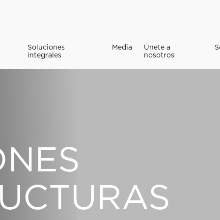
Soluciones
Media
Únete a
S
integrales
nosotros
ONES
RUCTURAS