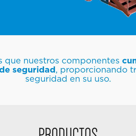
s que nuestros componentes
cum
de seguridad
, proporcionando t
seguridad en su uso.
PRODUCTOS