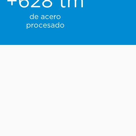
+
827
tm
de acero
procesado