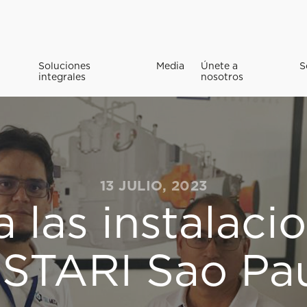
Soluciones
Media
Únete a
S
integrales
nosotros
13 JULIO, 2023
 a las instalaci
TARI Sao Paul