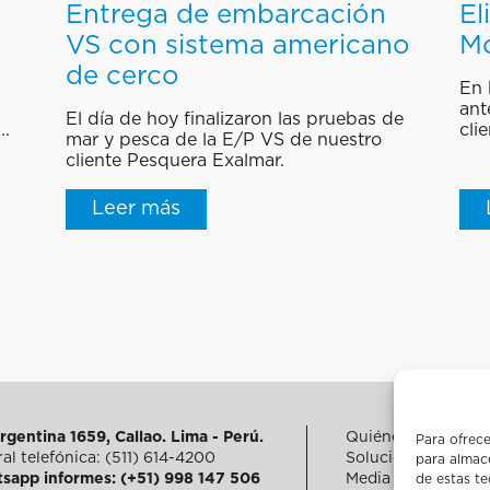
Entrega de embarcación
El
VS con sistema americano
Mo
de cerco
En 
ant
El día de hoy finalizaron las pruebas de
..
cli
mar y pesca de la E/P VS de nuestro
cliente Pesquera Exalmar.
Leer más
rgentina 1659, Callao. Lima - Perú.
Quiénes somos
Para ofrece
al telefónica: (511) 614-4200
Soluciones integra
para almace
sapp informes: (+51) 998 147 506
Media
de estas t