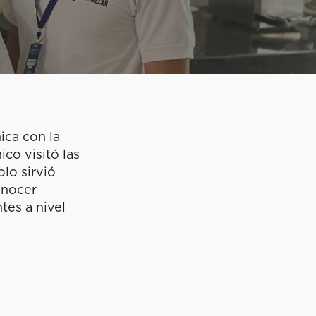
ica con la
co visitó las
olo sirvió
onocer
tes a nivel