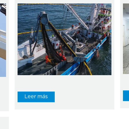
En
El día de hoy finalizaron las pruebas de
co
mar y pesca de la E/P VS de nuestro
em
cliente Pesquera Exalmar.
.
Leer más