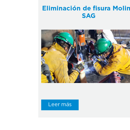
Eliminación de fisura Moli
SAG
En base al expertiz en reparaciones
anteriores, colaboramos con nuestro
cliente FLSmidth
Leer más